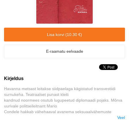
Lisa korvi (10.30 €)
E-raamatu eelvaade
Kirjeldus
Havanna metsast leitakse siidpaelaga kägistatud transvestiidi
surnukeha. Teatraalset punast kleiti
kandnud noormees osutub lugupeetud diplomaadi pojaks. Mõrva
uurivale politseileitnant Mario
Condele hakkab vähehaaval avanema seksuaalvähemuste
varjatud ja ekstravagantne maailm, mis tema
Veel
matšolikku ilmavaadet esialgu ärritab. Algab poliitiline ja erootiline,
teatraalne ja literatuurne,