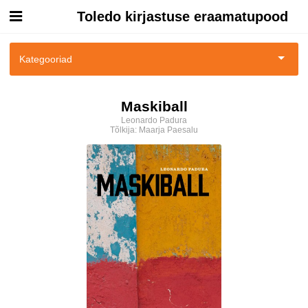
Toledo kirjastuse eraamatupood
Esileht
Kategooriad
Logi sisse
Biograafiad ja memuaarid
Maskiball
Kuidas osta
Leonardo Padura
Ilukirjandus
Tõlkija:
Maarja Paesalu
Kuidas lugeda
Krimilood
Kriminaalromaanid ja põnevikud